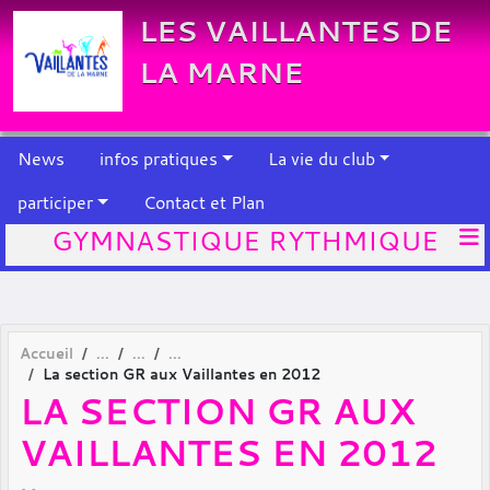
Panneau de gestion des cookies
LES VAILLANTES DE
LA MARNE
News
infos pratiques
La vie du club
participer
Contact et Plan
GYMNASTIQUE RYTHMIQUE
Accueil
La section GR aux Vaillantes en 2012
LA SECTION GR AUX
VAILLANTES EN 2012