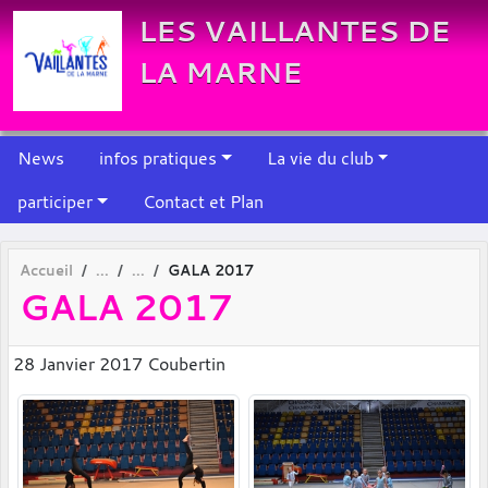
Panneau de gestion des cookies
LES VAILLANTES DE
LA MARNE
News
infos pratiques
La vie du club
participer
Contact et Plan
Accueil
GALA 2017
GALA 2017
28 Janvier 2017 Coubertin