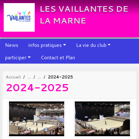
Panneau de gestion des cookies
LES VAILLANTES DE
LA MARNE
News
infos pratiques
La vie du club
participer
Contact et Plan
Accueil
2024-2025
2024-2025