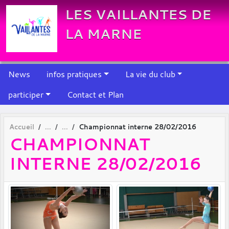
Panneau de gestion des cookies
LES VAILLANTES DE
LA MARNE
News
infos pratiques
La vie du club
participer
Contact et Plan
Accueil
Championnat interne 28/02/2016
CHAMPIONNAT
INTERNE 28/02/2016